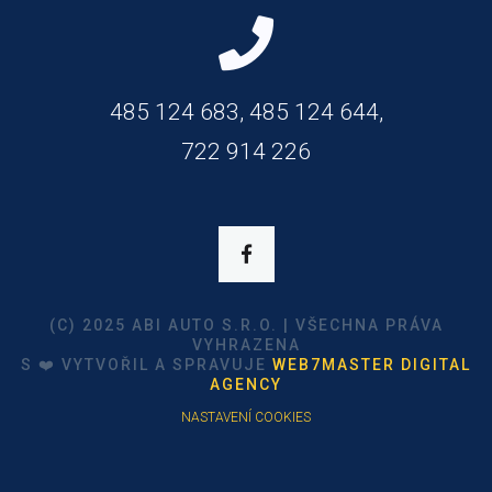
485 124 683, 485 124 644,
722 914 226
(C) 2025 ABI AUTO S.R.O. | VŠECHNA PRÁVA
VYHRAZENA
S ❤️ VYTVOŘIL A SPRAVUJE
WEB7MASTER DIGITAL
AGENCY
NASTAVENÍ COOKIES